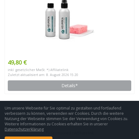
49,80 €
inkl. gesetzlicher MwSt. *) Affiliatelink
Zuletzt aktualisiert am: 8. August 2026 15:20
Details*
Um unsere Webseite für Sie optimal zu gestalten und fortlaufend
verbessern zu können, verwenden wir Cookies. Durch die weitere
Nutzung der Webseite stimmen Sie der Verwendung von Cookies zu.
Weitere Informationen zu Cookies erhalten Sie in unserer
Datenschutzerklärung
*= Sponsored / Affiliatelink