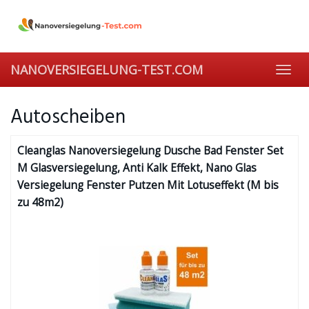
Skip
to
main
content
NANOVERSIEGELUNG-TEST.COM
Toggl
navig
Autoscheiben
Cleanglas Nanoversiegelung Dusche Bad Fenster Set
M Glasversiegelung, Anti Kalk Effekt, Nano Glas
Versiegelung Fenster Putzen Mit Lotuseffekt (M bis
zu 48m2)