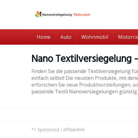
Skip
to
main
content
Home
Auto
Wohnmobil
Motorra
Nano Textilversiegelung –
Finden Sie die passende Textilversiegelung fü
einfach selbst! Die neusten Produkte, mit dene
erforschen Sie neue Produktvorstellungen, sow
passende Textil Nanoversiegelungen günstig &
*= Sponsored / Affiliatelink