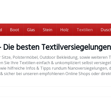
d
Boot
Glas
Stein
Holz
Textilien
Dusc
 Die besten Textilversiegelungen
r Sitze, Polstermöbel, Outdoor Bekleidung, sowie weiteren Te
n Sie Ihre Textilien einfach & unkompliziert selbst versiege
ie hilfreiche Infos & Tipps rundum Nanoversiegelungen, die
 sicher bei unseren empfohlenen Online Shops oder direkt