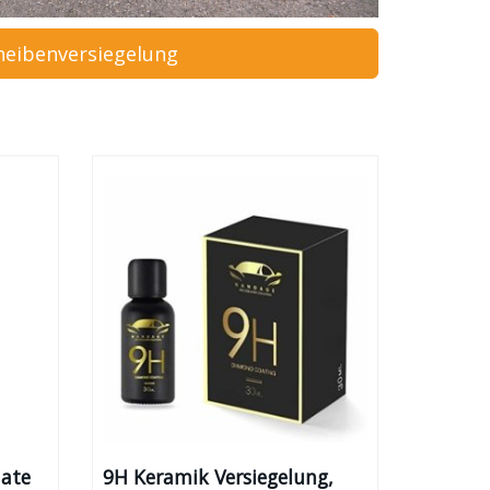
heibenversiegelung
mate
9H Keramik Versiegelung,