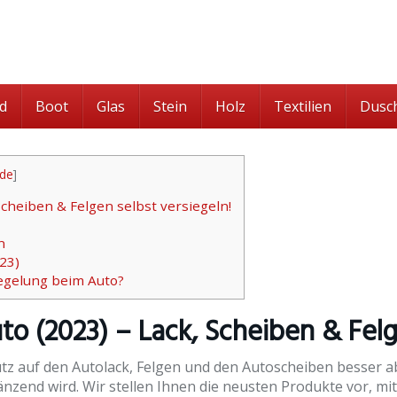
d
Boot
Glas
Stein
Holz
Textilien
Dusc
ide
]
Scheiben & Felgen selbst versiegeln!
n
23)
egelung beim Auto?
uto
(2023)
– Lack, Scheiben & Felg
z auf den Autolack, Felgen und den Autoscheiben besser ab
nzend wird. Wir stellen Ihnen die neusten Produkte vor, mit