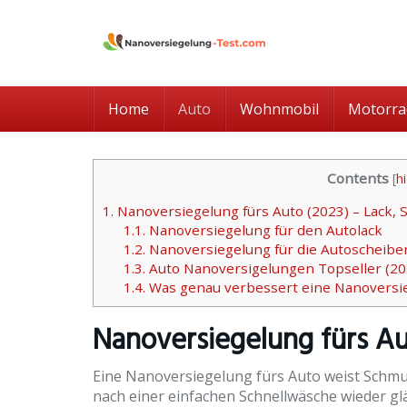
Skip
to
main
content
Home
Auto
Wohnmobil
Motorra
Contents
[
h
1.
Nanoversiegelung fürs Auto (2023) – Lack, 
1.1.
Nanoversiegelung für den Autolack
1.2.
Nanoversiegelung für die Autoscheibe
1.3.
Auto Nanoversigelungen Topseller (20
1.4.
Was genau verbessert eine Nanoversi
Nanoversiegelung fürs A
Eine Nanoversiegelung fürs Auto weist Schmut
nach einer einfachen Schnellwäsche wieder glä