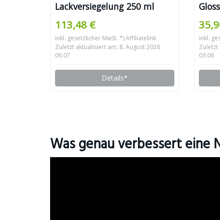
Lackversiegelung 250 ml
Gloss
Polit
113,48 €
35,9
Autop
inkl. gesetzlicher MwSt. *) Affiliatelink
inkl. ge
Lack
Zuletzt aktualisiert am: 8. August 2026
Zuletzt
Polie
06:07
03:06
Lackp
Details*
Pfleg
Was genau verbessert eine 