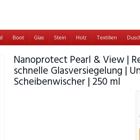
d
Boot
Glas
Stein
Holz
Textilien
Dusc
Nanoprotect Pearl & View | R
schnelle Glasversiegelung | U
Scheibenwischer | 250 ml