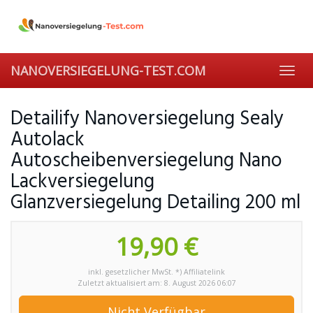
Skip
to
main
content
NANOVERSIEGELUNG-TEST.COM
Toggl
navig
Detailify Nanoversiegelung Sealy
Autolack
Autoscheibenversiegelung Nano
Lackversiegelung
Glanzversiegelung Detailing 200 ml
19,90 €
inkl. gesetzlicher MwSt. *) Affiliatelink
Zuletzt aktualisiert am: 8. August 2026 06:07
Nicht Verfügbar