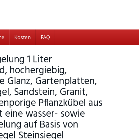
he
Kosten
FAQ
elung 1 Liter
, hochergiebig,
ne Glanz, Gartenplatten,
el, Sandstein, Granit,
fenporige Pflanzkübel aus
st eine wasser- sowie
elung auf Basis von
egel Steinsiegel