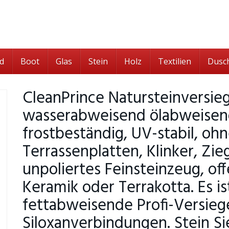
d
Boot
Glas
Stein
Holz
Textilien
Dusc
CleanPrince Natursteinversieg
wasserabweisend ölabweisend
frostbeständig, UV-stabil, oh
Terrassenplatten, Klinker, Zieg
unpoliertes Feinsteinzeug, of
Keramik oder Terrakotta. Es i
fettabweisende Profi-Versieg
Siloxanverbindungen. Stein Si