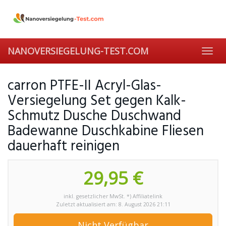
Skip
to
main
content
NANOVERSIEGELUNG-TEST.COM
Toggl
navig
carron PTFE-II Acryl-Glas-
Versiegelung Set gegen Kalk-
Schmutz Dusche Duschwand
Badewanne Duschkabine Fliesen
dauerhaft reinigen
29,95 €
inkl. gesetzlicher MwSt. *) Affiliatelink
Zuletzt aktualisiert am: 8. August 2026 21:11
Nicht Verfügbar